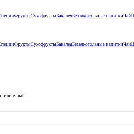
Специи
Фрукты
Сухофрукты
Бакалея
Безалкогольные напитки
Чай
Ц
Специи
Фрукты
Сухофрукты
Бакалея
Безалкогольные напитки
Чай
Ц
н или e-mail