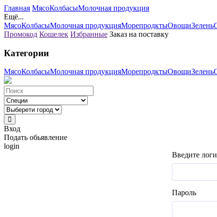
Главная
Мясо
Колбасы
Молочная продукция
Ещё...
Мясо
Колбасы
Молочная продукция
Морепродкты
Овощи
Зелень
Промокод
Кошелек
Избранные
Заказ на поставку
Категории
Мясо
Колбасы
Молочная продукция
Морепродкты
Овощи
Зелень
Вход
Подать обьявление
login
Введите логи
Пароль