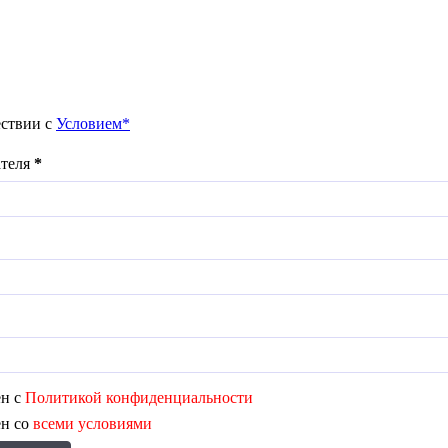
ествии с
Условием*
ателя
*
ен с
Политикой конфиденциальности
ен со
всеми условиями