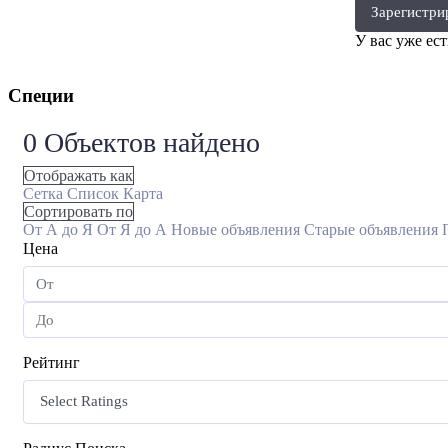
Зарегистри
У вас уже ес
Специи
0
Объектов найдено
Отображать как
Сетка
Список
Карта
Сортировать по
От А до Я
От Я до А
Новые объявления
Старые объявления
Цена
Рейтинг