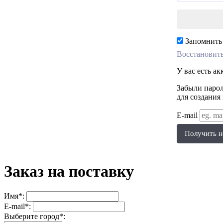
Запомнить
Восстановить
У вас есть а
Забыли парол
для создания
E-mail
Получить н
Заказ на поставку
Имя*:
E-mail*:
Выберите город*: