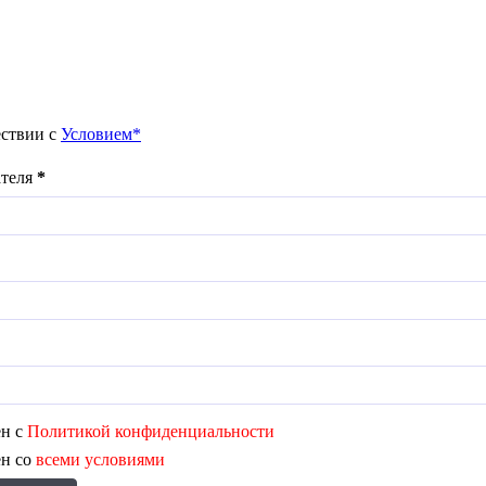
ествии с
Условием*
ателя
*
ен с
Политикой конфиденциальности
ен со
всеми условиями