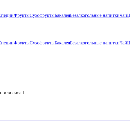
Специи
Фрукты
Сухофрукты
Бакалея
Безалкогольные напитки
Чай
Ц
Специи
Фрукты
Сухофрукты
Бакалея
Безалкогольные напитки
Чай
Ц
н или e-mail