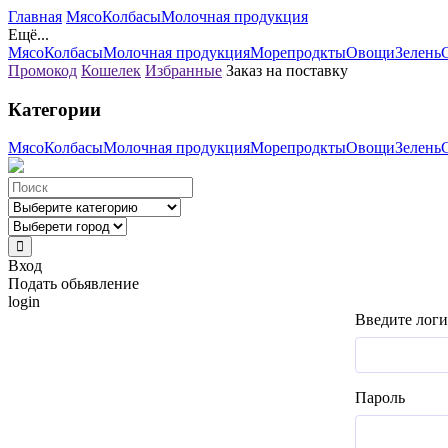
Главная
Мясо
Колбасы
Молочная продукция
Ещё...
Мясо
Колбасы
Молочная продукция
Морепродкты
Овощи
Зелень
Промокод
Кошелек
Избранные
Заказ на поставку
Категории
Мясо
Колбасы
Молочная продукция
Морепродкты
Овощи
Зелень
Вход
Подать обьявление
login
Введите логи
Пароль