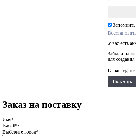
Запомнить
Восстановить
У вас есть а
Забыли парол
для создания
E-mail
Получить н
Заказ на поставку
Имя*:
E-mail*:
Выберите город*: