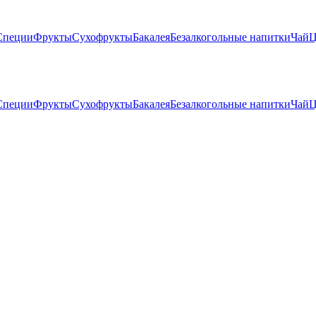
Специи
Фрукты
Сухофрукты
Бакалея
Безалкогольные напитки
Чай
Ц
Специи
Фрукты
Сухофрукты
Бакалея
Безалкогольные напитки
Чай
Ц