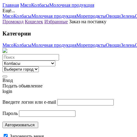
Главная
Мясо
Колбасы
Молочная продукция
Ещё...
Мясо
Колбасы
Молочная продукция
Морепродкты
Овощи
Зелень
Промокод
Кошелек
Избранные
Заказ на поставку
Категории
Мясо
Колбасы
Молочная продукция
Морепродкты
Овощи
Зелень
Вход
Подать обьявление
login
Введите логин или e-mail
Пароль
Запомнить меня