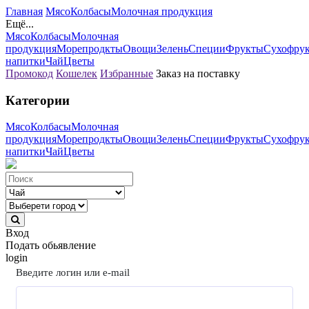
Главная
Мясо
Колбасы
Молочная продукция
Ещё...
Мясо
Колбасы
Молочная
продукция
Морепродкты
Овощи
Зелень
Специи
Фрукты
Сухофру
напитки
Чай
Цветы
Промокод
Кошелек
Избранные
Заказ на поставку
Категории
Мясо
Колбасы
Молочная
продукция
Морепродкты
Овощи
Зелень
Специи
Фрукты
Сухофру
напитки
Чай
Цветы
Вход
Подать обьявление
login
Введите логин или e-mail