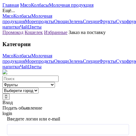
Главная
Мясо
Колбасы
Молочная продукция
Ещё...
Мясо
Колбасы
Молочная
продукция
Морепродкты
Овощи
Зелень
Специи
Фрукты
Сухофру
напитки
Чай
Цветы
Промокод
Кошелек
Избранные
Заказ на поставку
Категории
Мясо
Колбасы
Молочная
продукция
Морепродкты
Овощи
Зелень
Специи
Фрукты
Сухофру
напитки
Чай
Цветы
Вход
Подать обьявление
login
Введите логин или e-mail