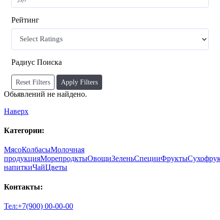
Рейтинг
Радиус Поиска
Reset Filters
Apply Filters
Обьявлений не найдено.
Наверх
Категории:
Мясо
Колбасы
Молочная
продукция
Морепродкты
Овощи
Зелень
Специи
Фрукты
Сухофру
напитки
Чай
Цветы
Контакты:
Тел:+7(900) 00-00-00