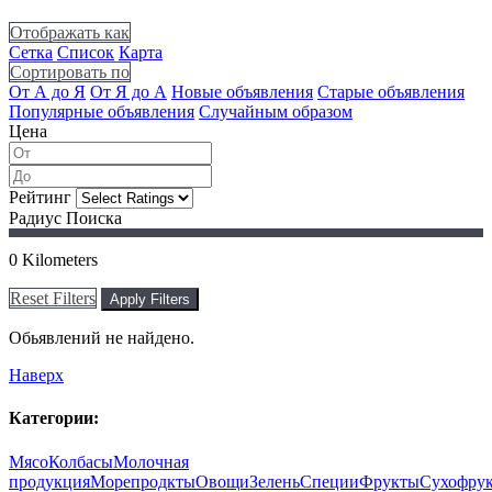
Отображать как
Сетка
Список
Карта
Сортировать по
От А до Я
От Я до А
Новые объявления
Старые объявления
Популярные объявления
Случайным образом
Цена
Рейтинг
Радиус Поиска
0
Kilometers
Reset Filters
Apply Filters
Обьявлений не найдено.
Наверх
Категории:
Мясо
Колбасы
Молочная
продукция
Морепродкты
Овощи
Зелень
Специи
Фрукты
Сухофру