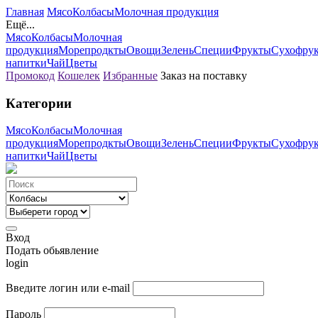
Главная
Мясо
Колбасы
Молочная продукция
Ещё...
Мясо
Колбасы
Молочная
продукция
Морепродкты
Овощи
Зелень
Специи
Фрукты
Сухофру
напитки
Чай
Цветы
Промокод
Кошелек
Избранные
Заказ на поставку
Категории
Мясо
Колбасы
Молочная
продукция
Морепродкты
Овощи
Зелень
Специи
Фрукты
Сухофру
напитки
Чай
Цветы
Вход
Подать обьявление
login
Введите логин или e-mail
Пароль