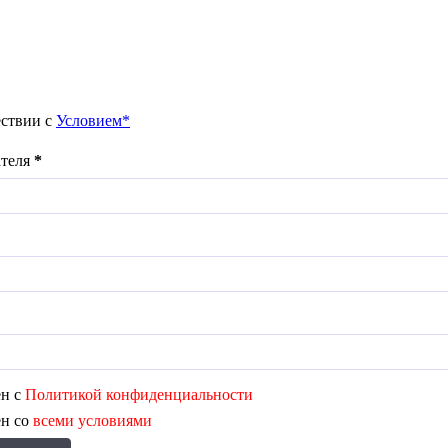
ествии с
Условием*
ателя
*
ен с
Политикой конфиденциальности
ен со
всеми условиями