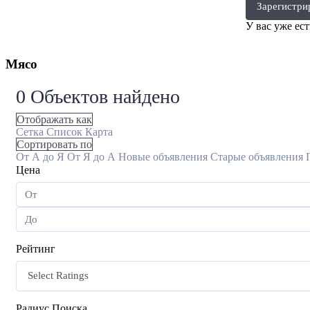
Зарегистри
У вас уже ес
Мясо
0
Объектов найдено
Отображать как
Сетка
Список
Карта
Сортировать по
От А до Я
От Я до А
Новые объявления
Старые объявления
Цена
Рейтинг
Радиус Поиска