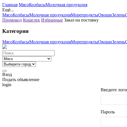
Главная
Мясо
Колбасы
Молочная продукция
Ещё...
Мясо
Колбасы
Молочная продукция
Морепродкты
Овощи
Зелень
Промокод
Кошелек
Избранные
Заказ на поставку
Категории
Мясо
Колбасы
Молочная продукция
Морепродкты
Овощи
Зелень
Вход
Подать обьявление
login
Введите логи
Пароль