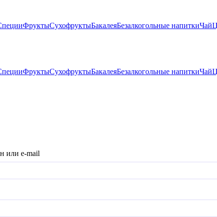
Специи
Фрукты
Сухофрукты
Бакалея
Безалкогольные напитки
Чай
Ц
Специи
Фрукты
Сухофрукты
Бакалея
Безалкогольные напитки
Чай
Ц
н или e-mail