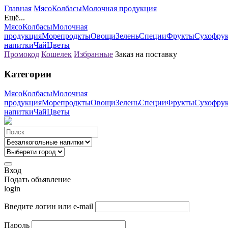
Главная
Мясо
Колбасы
Молочная продукция
Ещё...
Мясо
Колбасы
Молочная
продукция
Морепродкты
Овощи
Зелень
Специи
Фрукты
Сухофру
напитки
Чай
Цветы
Промокод
Кошелек
Избранные
Заказ на поставку
Категории
Мясо
Колбасы
Молочная
продукция
Морепродкты
Овощи
Зелень
Специи
Фрукты
Сухофру
напитки
Чай
Цветы
Вход
Подать обьявление
login
Введите логин или e-mail
Пароль