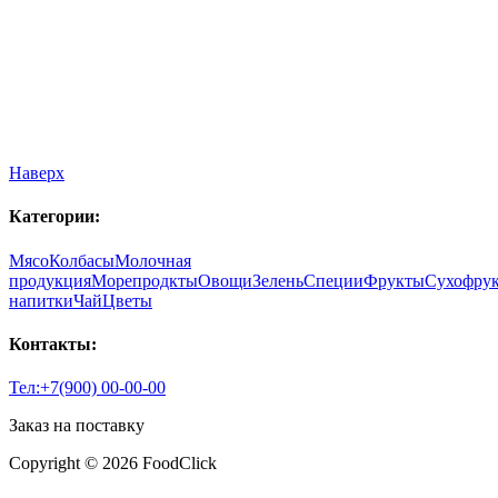
Наверх
Категории:
Мясо
Колбасы
Молочная
продукция
Морепродкты
Овощи
Зелень
Специи
Фрукты
Сухофру
напитки
Чай
Цветы
Контакты:
Тел:+7(900) 00-00-00
Заказ на поставку
Copyright © 2026 FoodClick