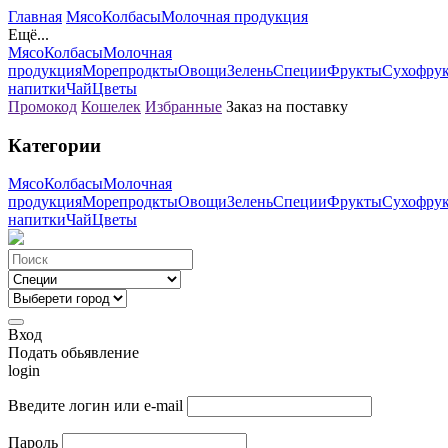
Главная
Мясо
Колбасы
Молочная продукция
Ещё...
Мясо
Колбасы
Молочная
продукция
Морепродкты
Овощи
Зелень
Специи
Фрукты
Сухофру
напитки
Чай
Цветы
Промокод
Кошелек
Избранные
Заказ на поставку
Категории
Мясо
Колбасы
Молочная
продукция
Морепродкты
Овощи
Зелень
Специи
Фрукты
Сухофру
напитки
Чай
Цветы
Вход
Подать обьявление
login
Введите логин или e-mail
Пароль