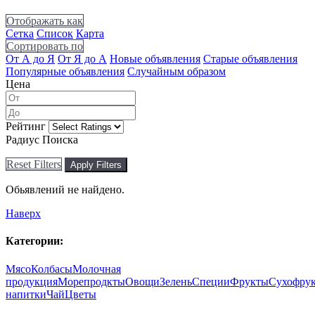
Отображать как
Сетка
Список
Карта
Сортировать по
От А до Я
От Я до А
Новые объявления
Старые объявления
Популярные объявления
Случайным образом
Цена
Рейтинг
Радиус Поиска
Reset Filters
Apply Filters
Обьявлений не найдено.
Наверх
Категории:
Мясо
Колбасы
Молочная
продукция
Морепродкты
Овощи
Зелень
Специи
Фрукты
Сухофру
напитки
Чай
Цветы