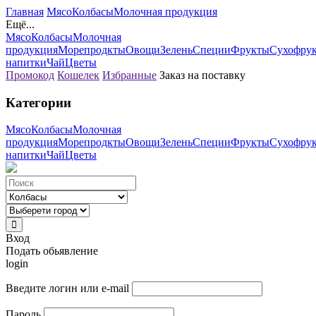
Главная
Мясо
Колбасы
Молочная продукция
Ещё...
Мясо
Колбасы
Молочная
продукция
Морепродкты
Овощи
Зелень
Специи
Фрукты
Сухофру
напитки
Чай
Цветы
Промокод
Кошелек
Избранные
Заказ на поставку
Категории
Мясо
Колбасы
Молочная
продукция
Морепродкты
Овощи
Зелень
Специи
Фрукты
Сухофру
напитки
Чай
Цветы
Вход
Подать обьявление
login
Введите логин или e-mail
Пароль