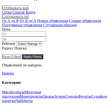
Отображать как
Сетка
Список
Карта
Сортировать по
От А до Я
От Я до А
Новые объявления
Старые объявления
Популярные объявления
Случайным образом
Цена
Рейтинг
Радиус Поиска
Reset Filters
Apply Filters
Обьявлений не найдено.
Наверх
Категории:
Мясо
Колбасы
Молочная
продукция
Морепродкты
Овощи
Зелень
Специи
Фрукты
Сухофру
напитки
Чай
Цветы