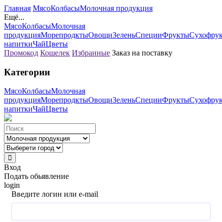
Главная
Мясо
Колбасы
Молочная продукция
Ещё...
Мясо
Колбасы
Молочная
продукция
Морепродкты
Овощи
Зелень
Специи
Фрукты
Сухофру
напитки
Чай
Цветы
Промокод
Кошелек
Избранные
Заказ на поставку
Категории
Мясо
Колбасы
Молочная
продукция
Морепродкты
Овощи
Зелень
Специи
Фрукты
Сухофру
напитки
Чай
Цветы
Вход
Подать обьявление
login
Введите логин или e-mail