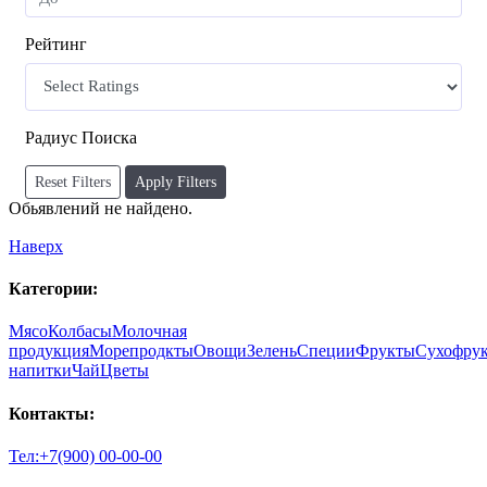
Рейтинг
Радиус Поиска
Reset Filters
Apply Filters
Обьявлений не найдено.
Наверх
Категории:
Мясо
Колбасы
Молочная
продукция
Морепродкты
Овощи
Зелень
Специи
Фрукты
Сухофру
напитки
Чай
Цветы
Контакты:
Тел:+7(900) 00-00-00