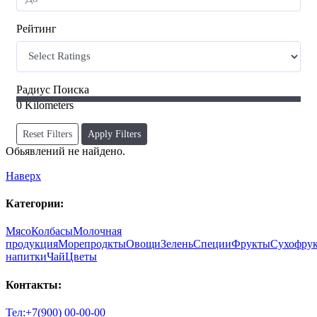
Рейтинг
Радиус Поиска
0
Kilometers
Reset Filters
Apply Filters
Обьявлений не найдено.
Наверх
Категории:
Мясо
Колбасы
Молочная
продукция
Морепродкты
Овощи
Зелень
Специи
Фрукты
Сухофру
напитки
Чай
Цветы
Контакты:
Тел:+7(900) 00-00-00