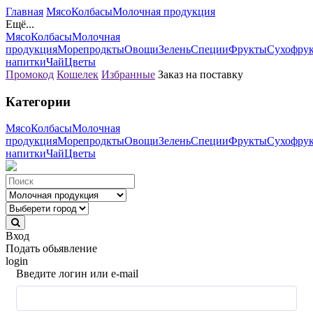
Главная
Мясо
Колбасы
Молочная продукция
Ещё...
Мясо
Колбасы
Молочная
продукция
Морепродкты
Овощи
Зелень
Специи
Фрукты
Сухофру
напитки
Чай
Цветы
Промокод
Кошелек
Избранные
Заказ на поставку
Категории
Мясо
Колбасы
Молочная
продукция
Морепродкты
Овощи
Зелень
Специи
Фрукты
Сухофру
напитки
Чай
Цветы
Вход
Подать обьявление
login
Введите логин или e-mail