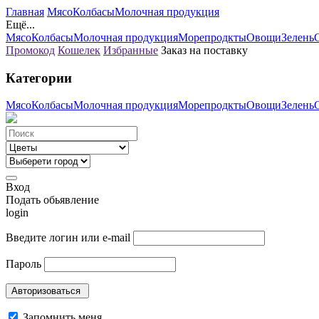
Главная
Мясо
Колбасы
Молочная продукция
Ещё...
Мясо
Колбасы
Молочная продукция
Морепродкты
Овощи
Зелень
Промокод
Кошелек
Избранные
Заказ на поставку
Категории
Мясо
Колбасы
Молочная продукция
Морепродкты
Овощи
Зелень
Вход
Подать обьявление
login
Введите логин или e-mail
Пароль
Запомнить меня