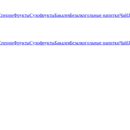
Специи
Фрукты
Сухофрукты
Бакалея
Безалкогольные напитки
Чай
Ц
Специи
Фрукты
Сухофрукты
Бакалея
Безалкогольные напитки
Чай
Ц