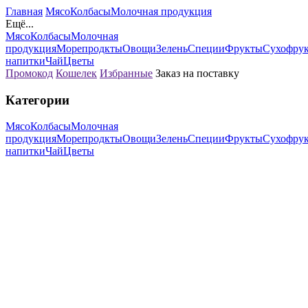
Главная
Мясо
Колбасы
Молочная продукция
Ещё...
Мясо
Колбасы
Молочная
продукция
Морепродкты
Овощи
Зелень
Специи
Фрукты
Сухофру
напитки
Чай
Цветы
Промокод
Кошелек
Избранные
Заказ на поставку
Категории
Мясо
Колбасы
Молочная
продукция
Морепродкты
Овощи
Зелень
Специи
Фрукты
Сухофру
напитки
Чай
Цветы